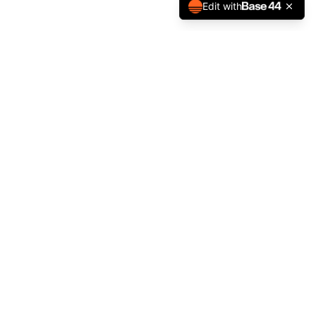
Edit with
CONTACT
Bocconi University
Via Sarfatti, 25
20136 Milano, Italy
Contact:
as.trophyassets@unibocconi.it